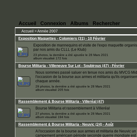
Accueil
Connexion
Albums
Rechercher
Accueil
>
Année 2007
Exposition Maquettes - Colomiers (31) - 10 Février
Exposition de mannequins et visite de l'expo maquette organi
par nos amis du CLLL (Le Klub)
23 photos, la dernière a été ajoutée le 28 Mars 2021
album visualisé 172 fois
Bourse Militaria - Villeneuve Sur Lot - Soubirous (47) - Février
Nous sommes passé saluer en tenue nos amis du MVCG Mi
l'occasion de la bourse aux armes et militaria qu'ils organisen
chaque année.
29 photos, la dernière a été ajoutée le 28 Mars 2021
album visualisé 205 fois
Rassemblement & Bourse Militaria - Villeréal (47)
Bourse Militaria et rassemblement à Villeréal
27 photos, la dernière a été ajoutée le 28 Mars 2021
album visualisé 194 fois
Rassemblement & Bourse Militaria - Neuvic (24) - Août
A l'occasion de la bourse aux armes et militaria de Neuvic un
campement américain période seconde guerre mondiale est