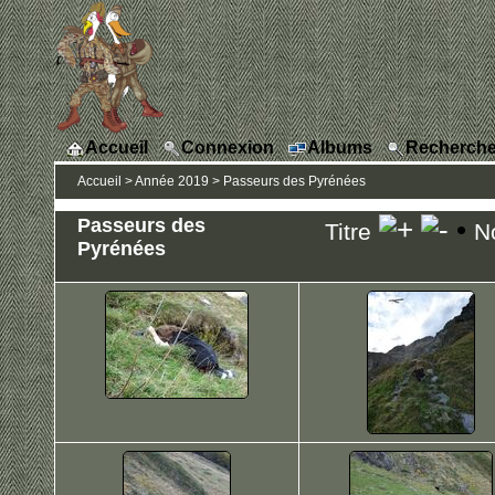
Accueil
Connexion
Albums
Recherche
Accueil
>
Année 2019
>
Passeurs des Pyrénées
Passeurs des
•
Titre
N
Pyrénées