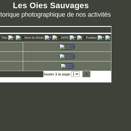
Les Oies Sauvages
torique photographique de nos activités
•
•
•
Titre
Nom du fichier
DATE
Position
1
2
3
4
Sauter à la page