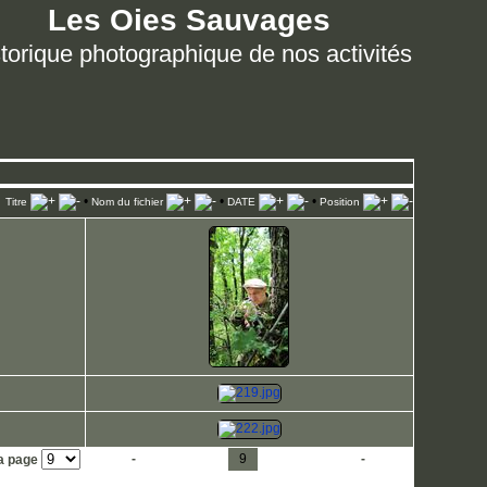
Les Oies Sauvages
torique photographique de nos activités
•
•
•
Titre
Nom du fichier
DATE
Position
1
-
4
5
6
7
8
9
10
11
12
13
-
33
la page