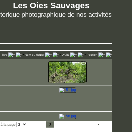
Les Oies Sauvages
torique photographique de nos activités
•
•
•
Titre
Nom du fichier
DATE
Position
1
2
3
4
5
6
7
8
9
10
11
-
33
 à la page