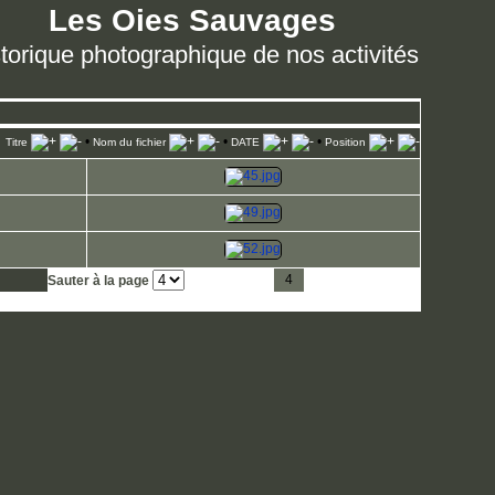
Les Oies Sauvages
torique photographique de nos activités
•
•
•
Titre
Nom du fichier
DATE
Position
1
2
3
4
5
6
7
8
9
Sauter à la page