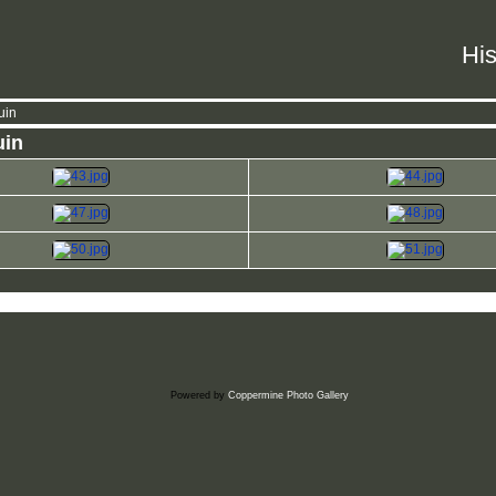
His
uin
uin
Powered by
Coppermine Photo Gallery