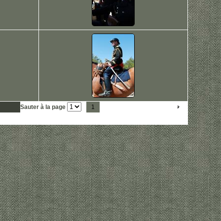
Sauter à la page
1
2
3
4
5
6
7
8
9