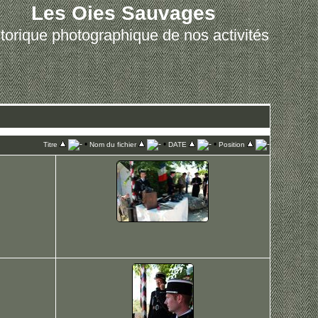
Les Oies Sauvages
torique photographique de nos activités
•
•
•
Titre
Nom du fichier
DATE
Position