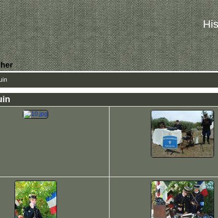
His
her
uin
uin