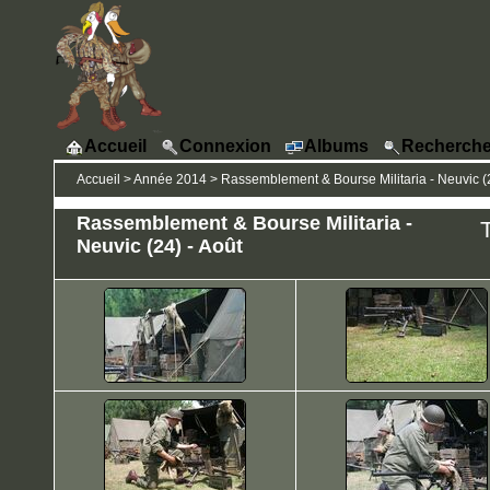
Accueil
Connexion
Albums
Recherche
Accueil
>
Année 2014
>
Rassemblement & Bourse Militaria - Neuvic (2
Rassemblement & Bourse Militaria -
T
Neuvic (24) - Août