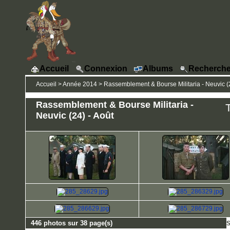
Accueil
Connexion
Albums
Recherche
Accueil
>
Année 2014
>
Rassemblement & Bourse Militaria - Neuvic (2
Rassemblement & Bourse Militaria -
T
Neuvic (24) - Août
446 photos sur 38 page(s)
S