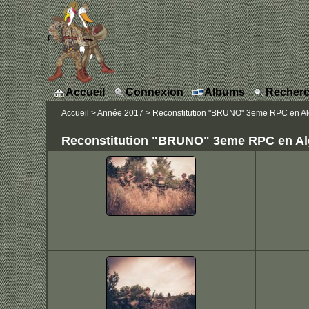
Accueil
Connexion
Albums
Recherc
Accueil
>
Année 2017
>
Reconstitution "BRUNO" 3eme RPC en Algé
Reconstitution "BRUNO" 3eme RPC en Algé