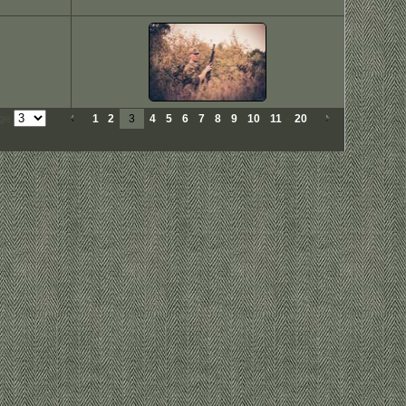
age
1
2
3
4
5
6
7
8
9
10
11
-
20