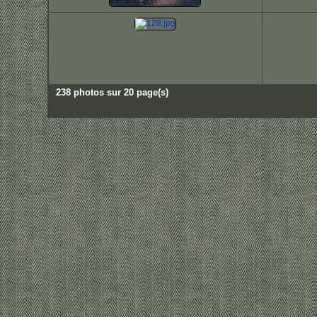
238 photos sur 20 page(s)