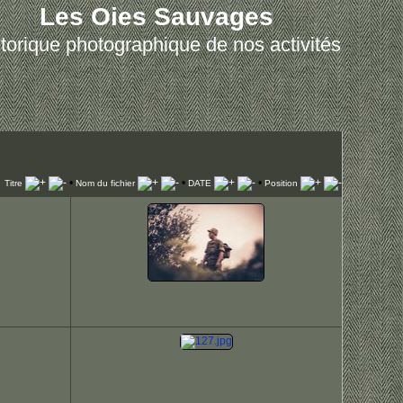
Les Oies Sauvages
torique photographique de nos activités
•
•
•
Titre
Nom du fichier
DATE
Position