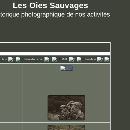
Les Oies Sauvages
torique photographique de nos activités
•
•
•
Titre
Nom du fichier
DATE
Position