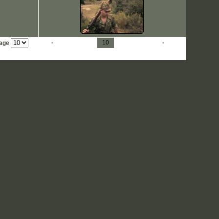
1
-
5
6
7
8
9
10
11
12
13
14
-
20
page