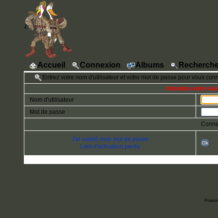
Accueil
Connexion
Albums
Recherche
Entrez votre nom d'utilisateur et votre mot de passe pour vous con
Attention votre na
Nom d'utilisateur
Mot de passe
Conne
J'ai oublié mon mot de passe
Ok
Lien d'activation perdu
Power