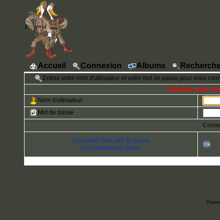
Accueil
Connexion
Albums
Recherche
Entrez votre nom d'utilisateur et votre mot de passe pour vous con
Attention votre na
Nom d'utilisateur
Mot de passe
Conne
J'ai oublié mon mot de passe
Ok
Lien d'activation perdu
Power