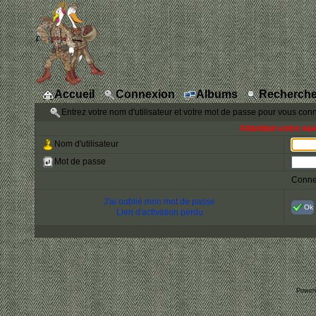
Accueil
Connexion
Albums
Recherche
Entrez votre nom d'utilisateur et votre mot de passe pour vous con
Attention votre na
Nom d'utilisateur
Mot de passe
Conne
J'ai oublié mon mot de passe
Ok
Lien d'activation perdu
Power