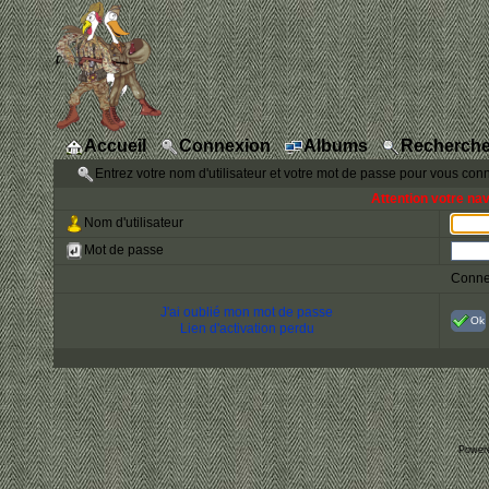
Accueil
Connexion
Albums
Recherche
Entrez votre nom d'utilisateur et votre mot de passe pour vous con
Attention votre na
Nom d'utilisateur
Mot de passe
Conne
J'ai oublié mon mot de passe
Ok
Lien d'activation perdu
Power