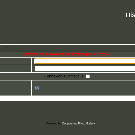
His
necter
Attention votre navigateur n'accepte pas les cookies
Connexion automatique
Ok
Powered by
Coppermine Photo Gallery