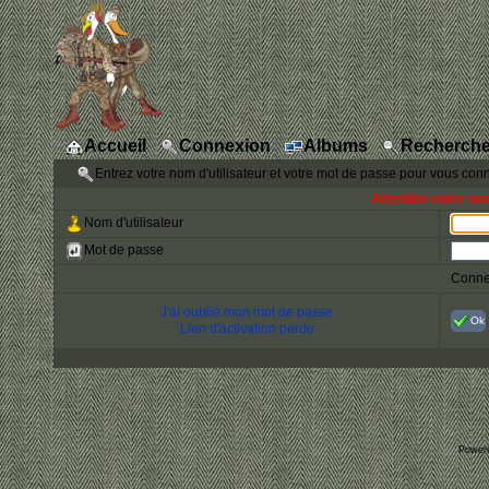
Accueil
Connexion
Albums
Recherche
Entrez votre nom d'utilisateur et votre mot de passe pour vous con
Attention votre na
Nom d'utilisateur
Mot de passe
Conne
J'ai oublié mon mot de passe
Ok
Lien d'activation perdu
Power