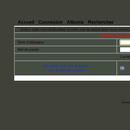
Accueil
Connexion
Albums
Rechercher
Entrez votre nom d'utilisateur et votre mot de passe pour vous connec
Attention votre na
Nom d'utilisateur
Mot de passe
Conne
J'ai oublié mon mot de passe
Ok
Lien d'activation perdu
Power