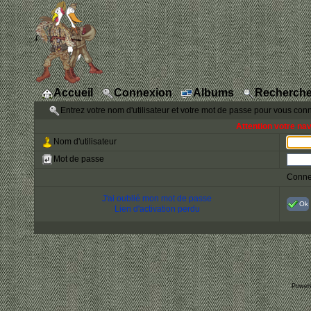
Accueil
Connexion
Albums
Recherche
Entrez votre nom d'utilisateur et votre mot de passe pour vous con
Attention votre na
Nom d'utilisateur
Mot de passe
Conne
J'ai oublié mon mot de passe
Ok
Lien d'activation perdu
Power