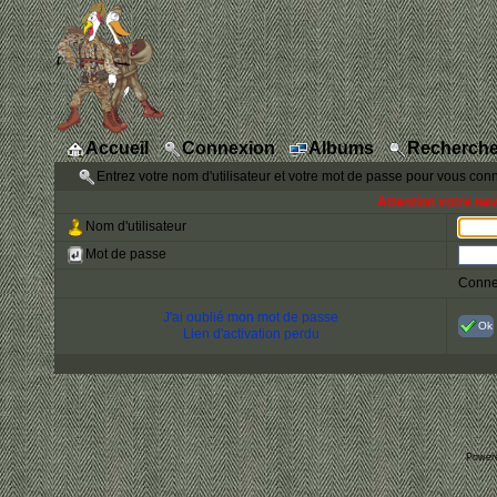
Accueil
Connexion
Albums
Recherche
Entrez votre nom d'utilisateur et votre mot de passe pour vous con
Attention votre na
Nom d'utilisateur
Mot de passe
Conne
J'ai oublié mon mot de passe
Ok
Lien d'activation perdu
Power