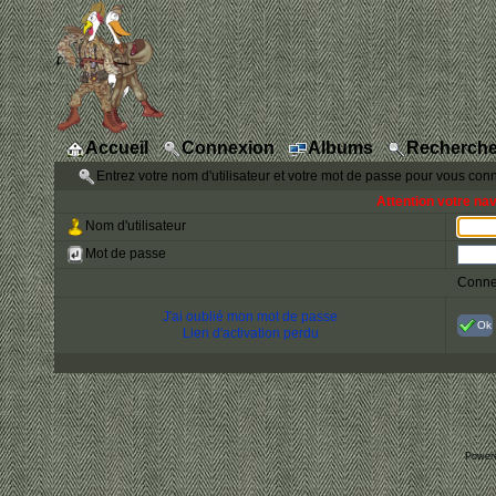
Accueil
Connexion
Albums
Recherche
Entrez votre nom d'utilisateur et votre mot de passe pour vous con
Attention votre na
Nom d'utilisateur
Mot de passe
Conne
J'ai oublié mon mot de passe
Ok
Lien d'activation perdu
Power