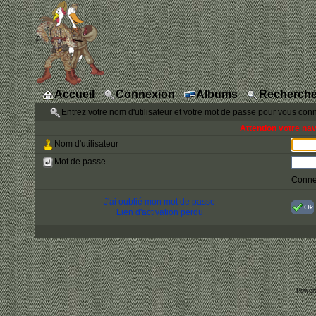
Accueil
Connexion
Albums
Recherche
Entrez votre nom d'utilisateur et votre mot de passe pour vous con
Attention votre na
Nom d'utilisateur
Mot de passe
Conne
J'ai oublié mon mot de passe
Ok
Lien d'activation perdu
Power