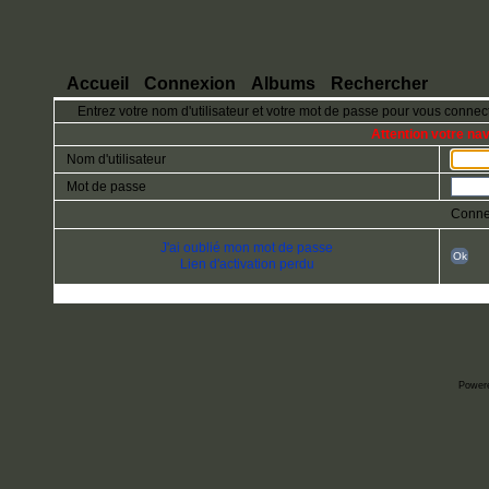
Accueil
Connexion
Albums
Rechercher
Entrez votre nom d'utilisateur et votre mot de passe pour vous connec
Attention votre na
Nom d'utilisateur
Mot de passe
Conne
J'ai oublié mon mot de passe
Ok
Lien d'activation perdu
Power