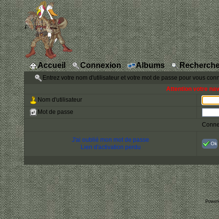
Accueil
Connexion
Albums
Recherche
Entrez votre nom d'utilisateur et votre mot de passe pour vous con
Attention votre na
Nom d'utilisateur
Mot de passe
Conne
J'ai oublié mon mot de passe
Ok
Lien d'activation perdu
Power