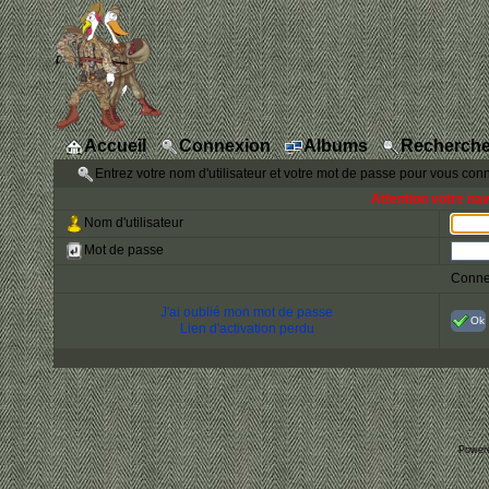
Accueil
Connexion
Albums
Recherche
Entrez votre nom d'utilisateur et votre mot de passe pour vous con
Attention votre na
Nom d'utilisateur
Mot de passe
Conne
J'ai oublié mon mot de passe
Ok
Lien d'activation perdu
Power