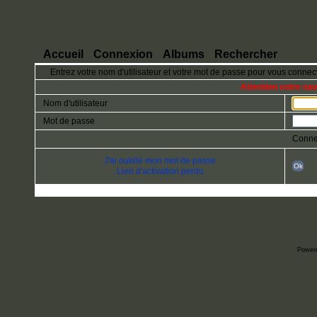
Accueil
Connexion
Albums
Rechercher
Entrez votre nom d'utilisateur et votre mot de passe pour vous connec
Attention votre na
Nom d'utilisateur
Mot de passe
Conne
J'ai oublié mon mot de passe
Ok
Lien d'activation perdu
Power