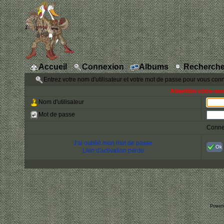
Accueil
Connexion
Albums
Recherche
Entrez votre nom d'utilisateur et votre mot de passe pour vous con
Attention votre na
Nom d'utilisateur
Mot de passe
Conne
J'ai oublié mon mot de passe
Ok
Lien d'activation perdu
Power