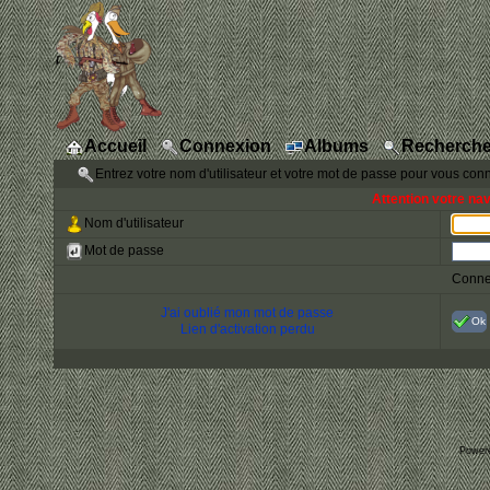
Accueil
Connexion
Albums
Recherche
Entrez votre nom d'utilisateur et votre mot de passe pour vous con
Attention votre na
Nom d'utilisateur
Mot de passe
Conne
J'ai oublié mon mot de passe
Ok
Lien d'activation perdu
Power