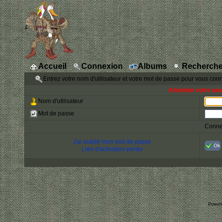
Accueil
Connexion
Albums
Recherche
Entrez votre nom d'utilisateur et votre mot de passe pour vous con
Attention votre na
Nom d'utilisateur
Mot de passe
Conne
J'ai oublié mon mot de passe
Ok
Lien d'activation perdu
Power