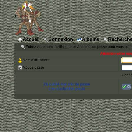
Accueil
Connexion
Albums
Recherche
Entrez votre nom d'utilisateur et votre mot de passe pour vous con
Attention votre na
Nom d'utilisateur
Mot de passe
Conne
J'ai oublié mon mot de passe
Ok
Lien d'activation perdu
Power