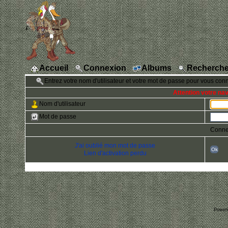
Accueil
Connexion
Albums
Recherche
Entrez votre nom d'utilisateur et votre mot de passe pour vous con
Attention votre na
Nom d'utilisateur
Mot de passe
Conne
J'ai oublié mon mot de passe
Ok
Lien d'activation perdu
Power