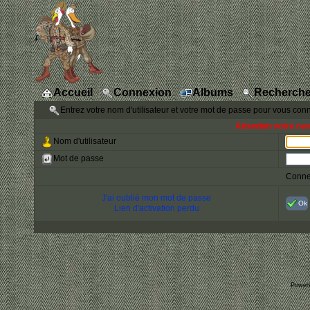
Accueil
Connexion
Albums
Recherche
Entrez votre nom d'utilisateur et votre mot de passe pour vous con
Attention votre na
Nom d'utilisateur
Mot de passe
Conne
J'ai oublié mon mot de passe
Ok
Lien d'activation perdu
Power