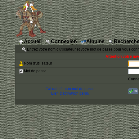
Accueil
Connexion
Albums
Recherche
Entrez votre nom d'utilisateur et votre mot de passe pour vous con
Attention votre na
Nom d'utilisateur
Mot de passe
Conne
J'ai oublié mon mot de passe
Ok
Lien d'activation perdu
Power