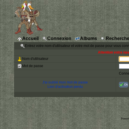
Accueil
Connexion
Albums
Recherche
Entrez votre nom d'utilisateur et votre mot de passe pour vous con
Attention votre na
Nom d'utilisateur
Mot de passe
Conne
J'ai oublié mon mot de passe
Ok
Lien d'activation perdu
Power