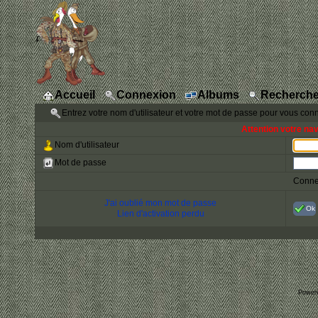
Accueil
Connexion
Albums
Recherche
Entrez votre nom d'utilisateur et votre mot de passe pour vous con
Attention votre na
Nom d'utilisateur
Mot de passe
Conne
J'ai oublié mon mot de passe
Ok
Lien d'activation perdu
Power