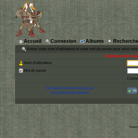
Accueil
Connexion
Albums
Recherche
Entrez votre nom d'utilisateur et votre mot de passe pour vous con
Attention votre na
Nom d'utilisateur
Mot de passe
Conne
J'ai oublié mon mot de passe
Ok
Lien d'activation perdu
Power