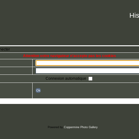
His
necter
Attention votre navigateur n'accepte pas les cookies
Connexion automatique
Ok
Powered by
Coppermine Photo Gallery