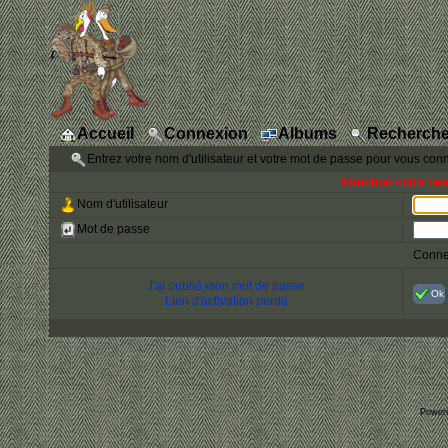
Accueil
Connexion
Albums
Recherche
Entrez votre nom d'utilisateur et votre mot de passe pour vous con
Attention votre na
Nom d'utilisateur
Mot de passe
Conne
J'ai oublié mon mot de passe
Ok
Lien d'activation perdu
Power