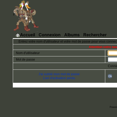
Accueil
Connexion
Albums
Rechercher
Entrez votre nom d'utilisateur et votre mot de passe pour vous connec
Attention votre na
Nom d'utilisateur
Mot de passe
Conne
J'ai oublié mon mot de passe
Ok
Lien d'activation perdu
Power