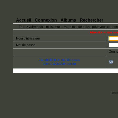
Accueil
Connexion
Albums
Rechercher
Entrez votre nom d'utilisateur et votre mot de passe pour vous connec
Attention votre na
Nom d'utilisateur
Mot de passe
Conne
J'ai oublié mon mot de passe
Ok
Lien d'activation perdu
Power