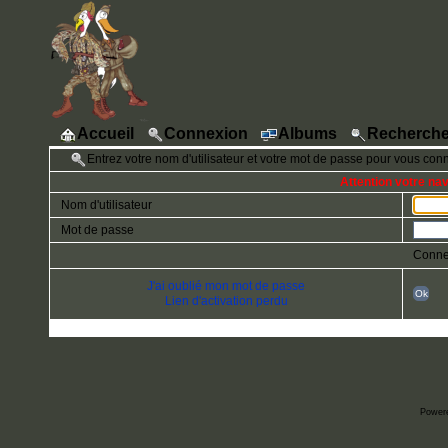
Accueil
Connexion
Albums
Recherche
Entrez votre nom d'utilisateur et votre mot de passe pour vous con
Attention votre na
Nom d'utilisateur
Mot de passe
Conne
J'ai oublié mon mot de passe
Ok
Lien d'activation perdu
Power