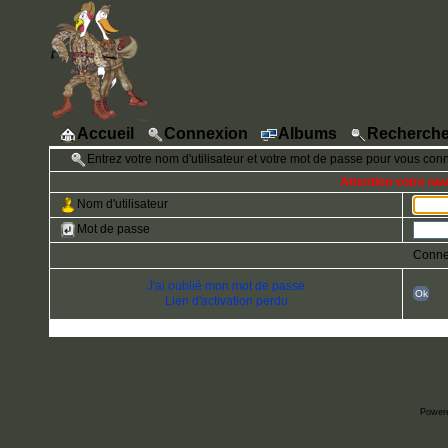
Accueil
Connexion
Albums
Recherche
Entrez votre nom d'utilisateur et votre mot de passe pour vous con
Attention votre na
Nom d'utilisateur
Mot de passe
Conne
J'ai oublié mon mot de passe
Ok
Lien d'activation perdu
Power