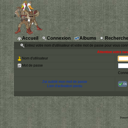
Accueil
Connexion
Albums
Recherche
Entrez votre nom d'utilisateur et votre mot de passe pour vous con
Attention votre na
Nom d'utilisateur
Mot de passe
Conne
J'ai oublié mon mot de passe
Ok
Lien d'activation perdu
Power