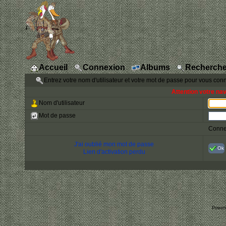
Accueil
Connexion
Albums
Recherche
Entrez votre nom d'utilisateur et votre mot de passe pour vous con
Attention votre na
Nom d'utilisateur
Mot de passe
Conne
J'ai oublié mon mot de passe
Ok
Lien d'activation perdu
Power