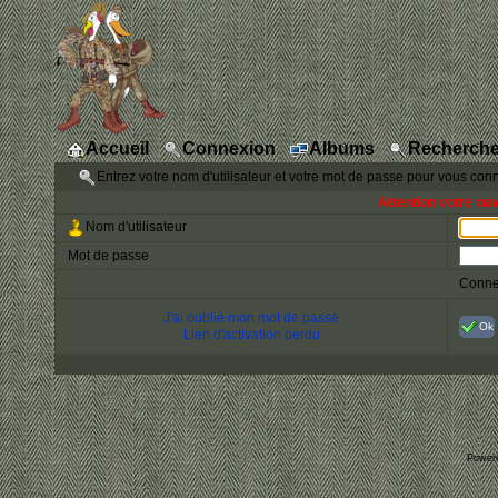
Accueil
Connexion
Albums
Recherche
Entrez votre nom d'utilisateur et votre mot de passe pour vous con
Attention votre na
Nom d'utilisateur
Mot de passe
Conne
J'ai oublié mon mot de passe
Ok
Lien d'activation perdu
Power