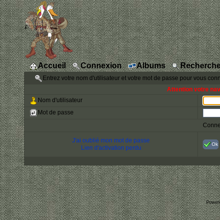
Accueil
Connexion
Albums
Recherche
Entrez votre nom d'utilisateur et votre mot de passe pour vous con
Attention votre na
Nom d'utilisateur
Mot de passe
Conne
J'ai oublié mon mot de passe
Ok
Lien d'activation perdu
Power