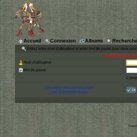
Accueil
Connexion
Albums
Recherche
Entrez votre nom d'utilisateur et votre mot de passe pour vous con
Attention votre na
Nom d'utilisateur
Mot de passe
Conne
J'ai oublié mon mot de passe
Ok
Lien d'activation perdu
Power