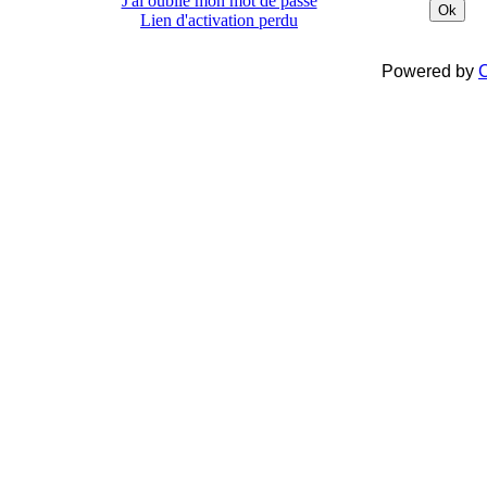
J'ai oublié mon mot de passe
Ok
Lien d'activation perdu
Powered by
C