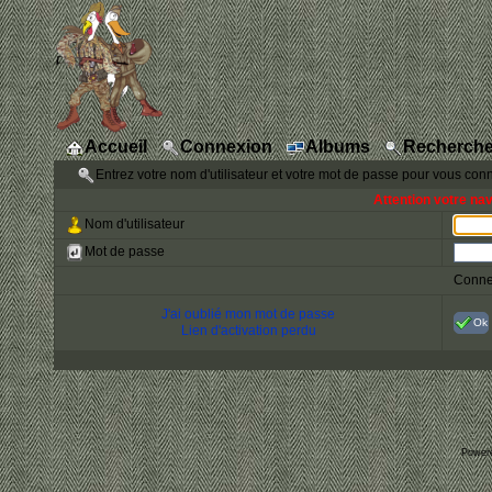
Accueil
Connexion
Albums
Recherche
Entrez votre nom d'utilisateur et votre mot de passe pour vous con
Attention votre na
Nom d'utilisateur
Mot de passe
Conne
J'ai oublié mon mot de passe
Ok
Lien d'activation perdu
Power