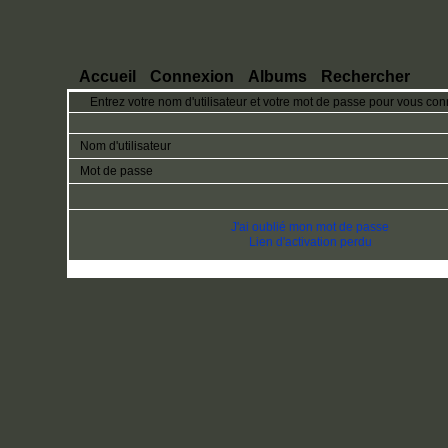
Accueil
Connexion
Albums
Rechercher
Entrez votre nom d'utilisateur et votre mot de passe pour vous con
Nom d'utilisateur
Mot de passe
J'ai oublié mon mot de passe
Lien d'activation perdu