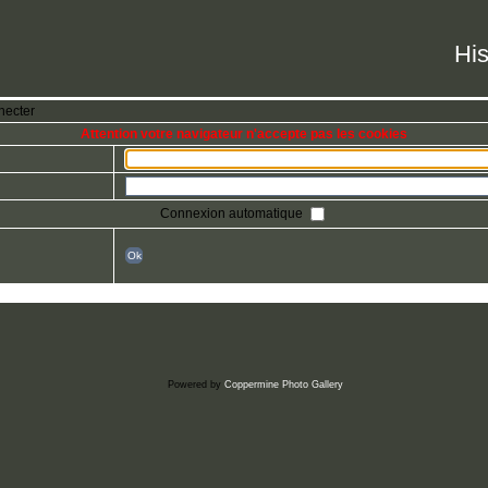
His
necter
Attention votre navigateur n'accepte pas les cookies
Connexion automatique
Ok
Powered by
Coppermine Photo Gallery